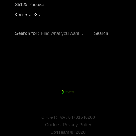
35129 Padova
Cerca Qui
Search for:
C.F. e P. IVA : 04731540268
Cookie
Privacy Policy
-
Ub4Team © 2020